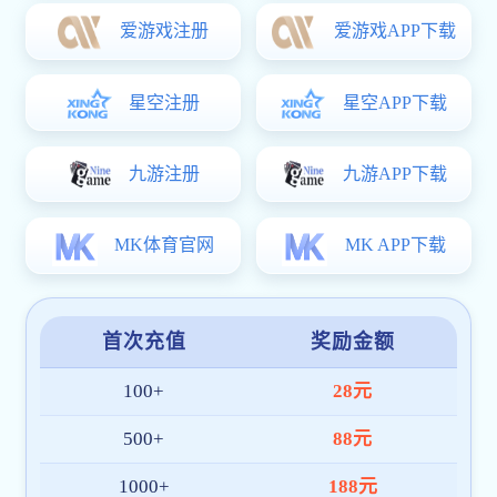
专业客服团队全年在线，提供实时响应的技术支持与使
用指导，保障平台使用无后顾之忧。