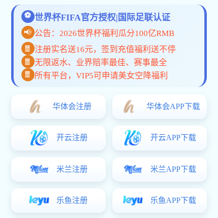
关于我们
雷火官网入口 是面向全球体育爱好者的综合服务平台，致力于打
造一个集数据服务、赛事直播与移动体验于一体的专业生态系
统。团队成员拥有丰富的行业背景，平台以稳定性与高可用性著
称，持续为用户提供高质量内容与技术保障。
平台安全稳定
架构采用多节点部署与智能容错机制，全面提升雷火·
网站入口站官网-雷火(中国)的访问速度与数据完整性，
支持多设备并发操作。
全球化运营体系
支持多语言界面及本地支付系统，服务覆盖东南亚、欧
美等区域，打造更贴近用户需求的本地化体验。
7x24小时服务支持