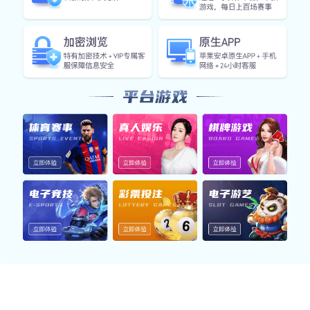
品牌使命愿景
雷火官网入口 秉持“技术、透明、安全、体验”为价值核心，
致力于打造面向未来的数字体育服务平台。
安全保障
平台架构以高标准安全规范为准则，保护用户数据资产。
公平透明
全流程记录与公开追溯，确保每项服务公开可信。