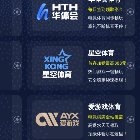
球队效力
四个方面详细探讨这一
来发展展望。首先，希
次，他职业生涯积累了