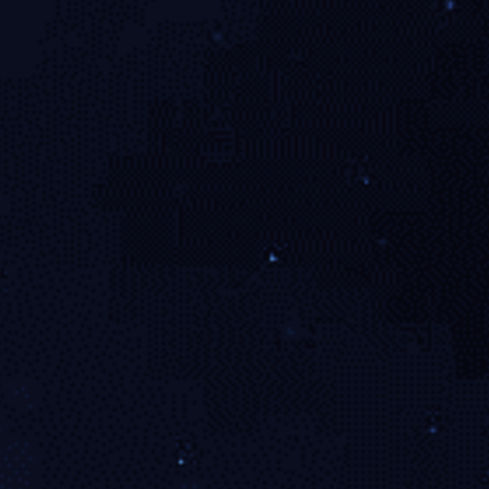
专业精神与责任感。
发展。不论是在比赛中
远影响。
下一篇：
梅西被拍到触摸左腿后侧引发担忧
4