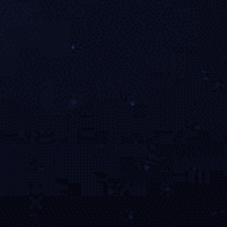
意甲联赛主帅大洗牌多支球队
帅位或
2026-06-30
推荐
雷火官网入口
雷火官网入口官方网站【KY1.AC】官网认证:手机版、app
载、登录入口、官方网站、网页版、平台、网址、地址、