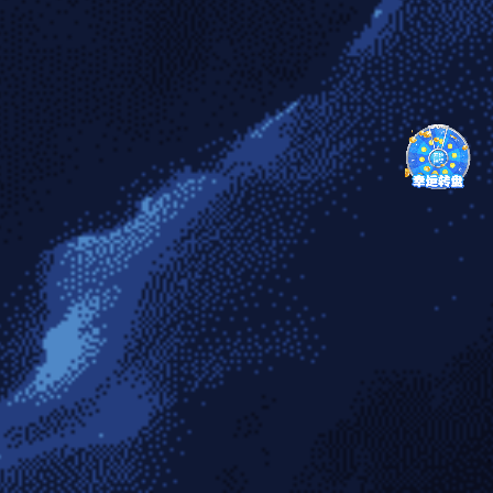
比赛压力的能力。
多场国际赛事，为国争
。
0岁，但他依然渴望为足
师益友。在训练中，他
大赛压力时，他会用自
什么是真正的大局观与