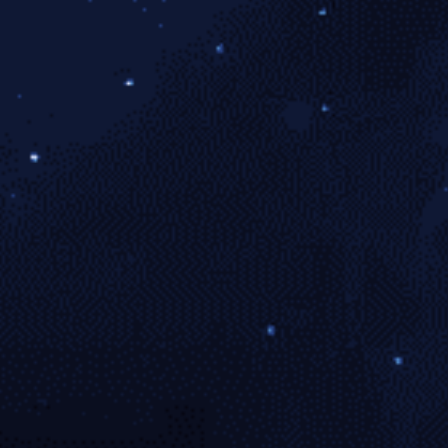
业的不懈追求。从个
未来，我们期待看到
还是更衣室外，希顿
上一篇：
申花主场迎战三镇斯卢茨基执教百…
热榜精选
#1
#2