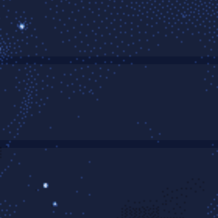
约曼联至2027年6月40岁门将继续为
2026-07-03 00:53
30 次阅读
首页
/
体育热点
7年6月，这位40岁的门将在球队中继续发挥重要作用。本文将从
顿在曼联的重要性、职业生涯的成就、对年轻球员的影响以及未
的门将，不仅是球队的防线屏障，更是更衣室中的精神领袖；其