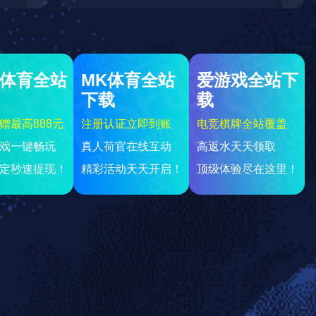
们在职业道路上的成
些方面的分析，读者可
担着组织后场、防守指
后防线更加稳固。
持冷静，并有效指挥队
同作战。
格的进攻时，都能做到
，并在每个阶段都展现