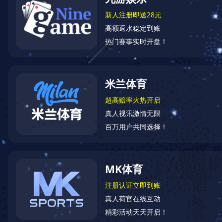
希顿续
希顿续约曼联至202
消息的意义，包括希
顿作为一名经验丰富