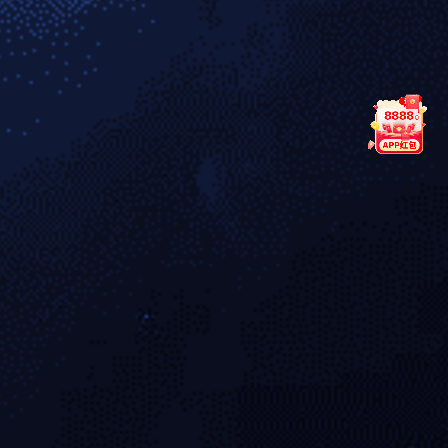
保持良好的竞技状态，
工作，以培养下一代优
来越科学化，相信希顿
期待。
，而这无疑也会成为曼
示了他自身对于足球事